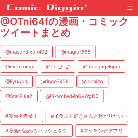
@OTni64fの漫画・コミック
ツイートまとめ
@masondixon402
@mugiof666
@mitokuma
@pro_hh_1
@mangagekijou
@FyuAbd
@ringo7458
@ideaizo
@StarPika2
@l5xwcbwMnGvWgD5
#漫画勇者魔王
#イラスト好きさんと繋がりたい
#漫画が読めるハッシュタグ
#マッチングアプリ