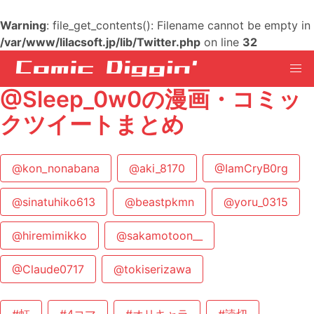
Warning
: file_get_contents(): Filename cannot be empty in
/var/www/lilacsoft.jp/lib/Twitter.php
on line
32
@Sleep_0w0の漫画・コミッ
クツイートまとめ
@kon_nonabana
@aki_8170
@IamCryB0rg
@sinatuhiko613
@beastpkmn
@yoru_0315
@hiremimikko
@sakamotoon__
@Claude0717
@tokiserizawa