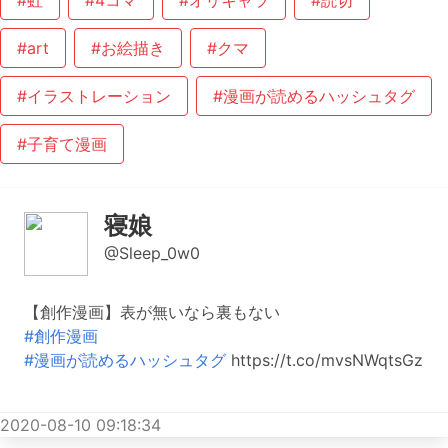
#虹
#4コマ
#オリキャラ
#読切
#art
#お絵描き
#クマ
#イラストレーション
#漫画が読めるハッシュタグ
#子育て漫画
寝娘
@Sleep_0w0
【創作漫画】表が無いなら裏もない
#創作漫画
#漫画が読めるハッシュタグ
https://t.co/mvsNWqtsGz
2020-08-10 09:18:34