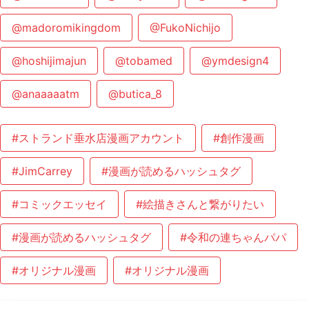
@madoromikingdom
@FukoNichijo
@hoshijimajun
@tobamed
@ymdesign4
@anaaaaatm
@butica_8
#ストランド垂水店漫画アカウント
#創作漫画
#JimCarrey
#漫画が読めるハッシュタグ
#コミックエッセイ
#絵描きさんと繋がりたい
#漫画が読めるハッシュタグ
#令和の連ちゃんパパ
#オリジナル漫画
#オリジナル漫画