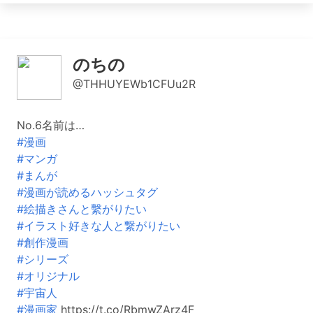
のちの
@THHUYEWb1CFUu2R
No.6名前は…
#漫画
#マンガ
#まんが
#漫画が読めるハッシュタグ
#絵描きさんと繫がりたい
#イラスト好きな人と繋がりたい
#創作漫画
#シリーズ
#オリジナル
#宇宙人
#漫画家
https://t.co/RbmwZArz4F