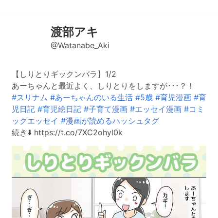
渡部アキ
@Watanabe_Aki
【しりとりギックンバラ】1/2
あーちゃんと最近よく、しりとりをしますが･･･？！
#スリナム
#あーちゃんのいる生活
#5歳
#育児漫画
#育
児日記
#育児絵日記
#子育て漫画
#エッセイ漫画
#コミ
ックエッセイ
#漫画が読めるハッシュタグ
続き⬇️ https://t.co/7XC2ohyl0k