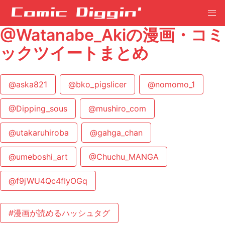
@Watanabe_Akiの漫画・コミ
ックツイートまとめ
@aska821
@bko_pigslicer
@nomomo_1
@Dipping_sous
@mushiro_com
@utakaruhiroba
@gahga_chan
@umeboshi_art
@Chuchu_MANGA
@f9jWU4Qc4fIyOGq
#漫画が読めるハッシュタグ