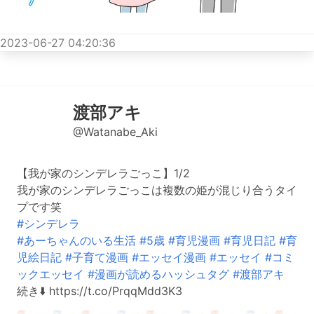
2023-06-27 04:20:36
渡部アキ
@Watanabe_Aki
【我が家のシンデレラごっこ】1/2
我が家のシンデレラごっこは複数の姫が混じり合うタイ
プです笑
#シンデレラ
#あーちゃんのいる生活
#5歳
#育児漫画
#育児日記
#育
児絵日記
#子育て漫画
#エッセイ漫画
#エッセイ
#コミ
ックエッセイ
#漫画が読めるハッシュタグ
#渡部アキ
続き⬇️ https://t.co/PrqqMdd3K3