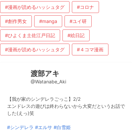
#漫画が読めるハッシュタグ
#コロナ
#創作男女
#manga
#ユイ研
#ひよくま土佐江戸日記
#絵日記
#漫画が読めるハッシュタグ
#４コマ漫画
渡部アキ
@Watanabe_Aki
【我が家のシンデレラごっこ】2/2
エンドレスの遊びは終わらないから大変だというお話で
した(えっ)笑
#シンデレラ
#エルサ
#白雪姫