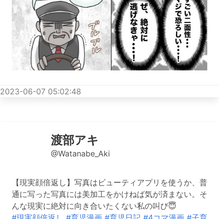
2023-06-07 05:02:48
渡部アキ
@Watanabe_Aki
【現実顔倍返し】写真はビューティアプリを使うか、普
通に写った写真には美加工をかけねば気が済まない。そ
んな現実に絶対に向き合いたくない私の叫び😇
#現実顔倍返し
#育児漫画
#育児日記
#4コマ漫画
#子育