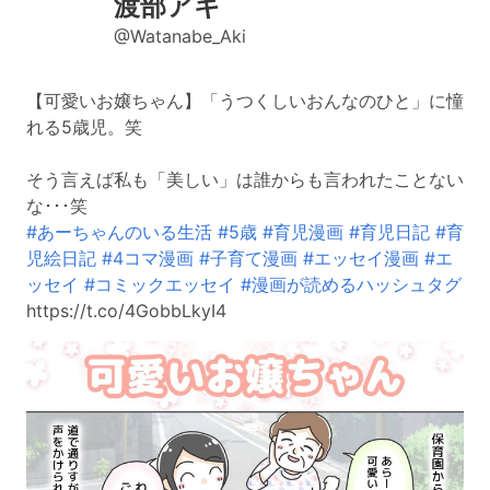
渡部アキ
@Watanabe_Aki
【可愛いお嬢ちゃん】「うつくしいおんなのひと」に憧
れる5歳児。笑
そう言えば私も「美しい」は誰からも言われたことない
な･･･笑
#あーちゃんのいる生活
#5歳
#育児漫画
#育児日記
#育
児絵日記
#4コマ漫画
#子育て漫画
#エッセイ漫画
#エ
ッセイ
#コミックエッセイ
#漫画が読めるハッシュタグ
https://t.co/4GobbLkyI4