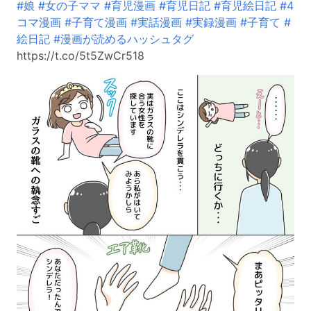
#娘
#女の子ママ
#育児漫画
#育児日記
#育児絵日記
#4
コマ漫画
#子育て漫画
#実話漫画
#実録漫画
#子育て
#
絵日記
#漫画が読めるハッシュタグ
https://t.co/5t5ZwCr518