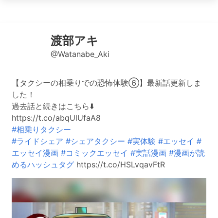
渡部アキ
@Watanabe_Aki
【タクシーの相乗りでの恐怖体験⑥】最新話更新しま
した！
過去話と続きはこちら⬇️
https://t.co/abqUlUfaA8
#相乗りタクシー
#ライドシェア
#シェアタクシー
#実体験
#エッセイ
#
エッセイ漫画
#コミックエッセイ
#実話漫画
#漫画が読
めるハッシュタグ
https://t.co/HSLvqavFtR