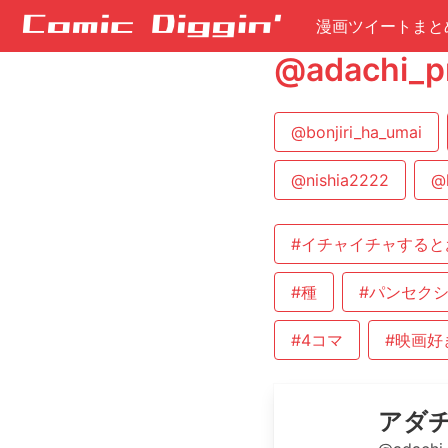
漫画ツイートまと
@adach
@bonjiri_ha_umai
@nishia2222
@
#イチャイチャすると
#種
#パンセク
#4コマ
#映画好
アダ