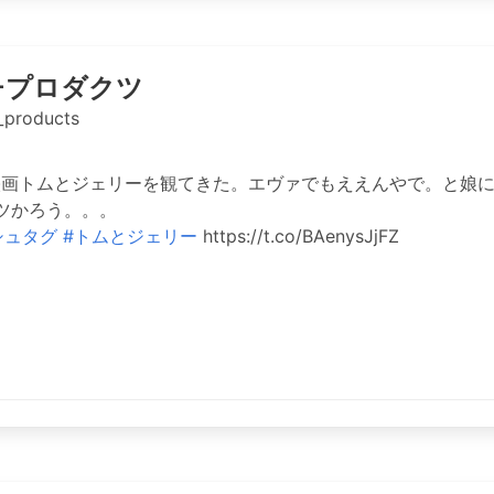
チプロダクツ
_products
映画トムとジェリーを観てきた。エヴァでもええんやで。と娘
ツかろう。。。
シュタグ
#トムとジェリー
https://t.co/BAenysJjFZ