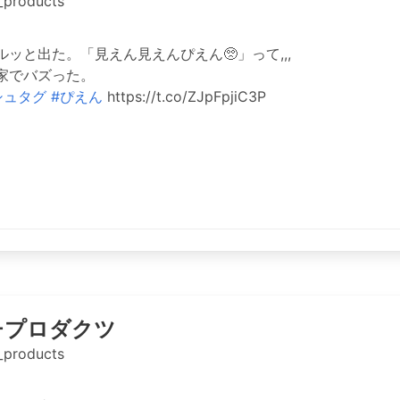
_products
ッと出た。「見えん見えんぴえん🥺」って,,,
家でバズった。
シュタグ
#ぴえん
https://t.co/ZJpFpjiC3P
チプロダクツ
_products