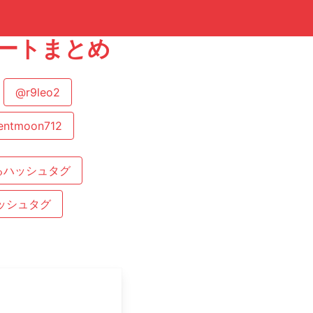
ツイートまとめ
@r9leo2
entmoon712
るハッシュタグ
ッシュタグ