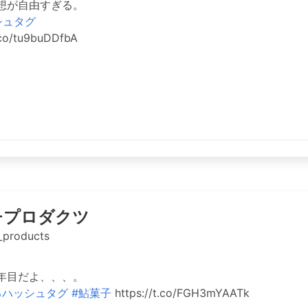
想が自由すぎる。
シュタグ
.co/tu9buDDfbA
チプロダクツ
_products
年目だよ、、、。
るハッシュタグ
#鮎菓子
https://t.co/FGH3mYAATk