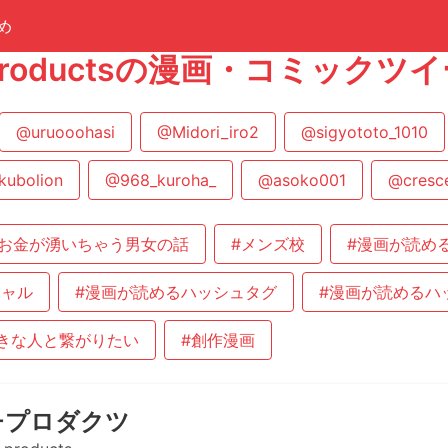
め
i_productsの漫画・コミック
@uruooohasi
@Midori_iro2
@sigyototo_1010
kubolion
@968_kuroha_
@asoko001
@cresc
お金が湧いちゃう男女の話
#メンズ校
#漫画が読め
シャル
#漫画が読めるハッシュタグ
#漫画が読めるハ
きな人と繋がりたい
#創作漫画
チプロダクツ