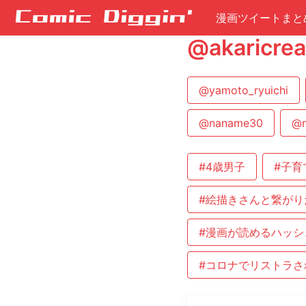
漫画ツイートまと
@akari
@yamoto_ryuichi
@naname30
@n
#4歳男子
#子育
#絵描きさんと繋がり
#漫画が読めるハッシ
#コロナでリストラさ