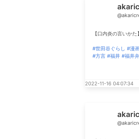
aka
@akaric
【口内炎の言いかた
#世田谷ぐらし
#漫
#方言
#福井
#福井
2022-11-16 04:07:34
aka
@akaric