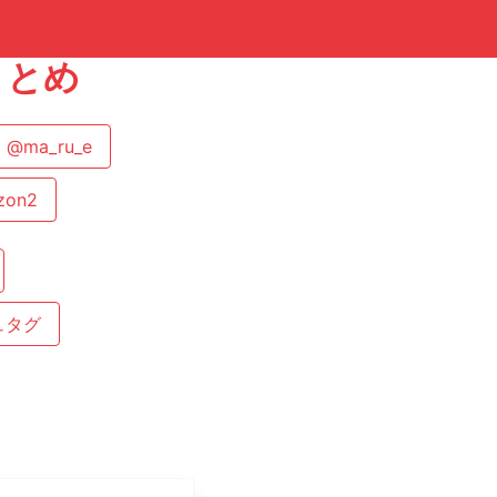
まとめ
@ma_ru_e
zon2
ュタグ