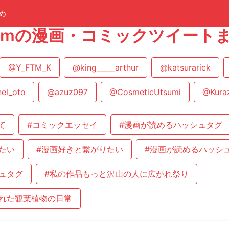
め
creamの漫画・コミックツイート
@Y_FTM_K
@king_____arthur
@katsurarick
el_oto
@azuz097
@CosmeticUtsumi
@Kura
て
#コミックエッセイ
#漫画が読めるハッシュタグ
たい
#漫画好きと繋がりたい
#漫画が読めるハッシ
ュタグ
#私の作品もっと沢山の人に広がれ祭り
れた観葉植物の日常