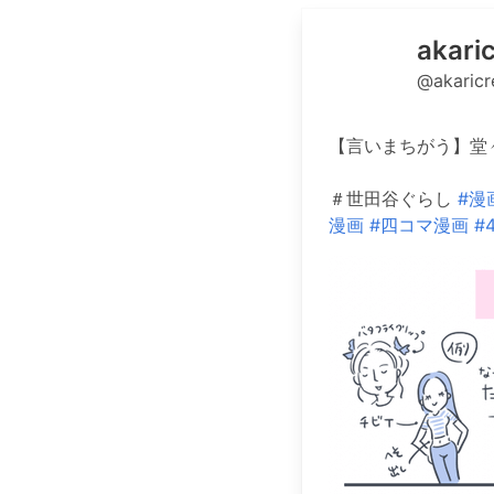
aka
@akaric
【言いまちがう】堂
＃世田谷ぐらし
#漫
漫画
#四コマ漫画
#