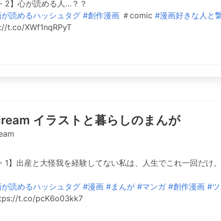
・2】心が読める人…？？
画が読めるハッシュタグ
#創作漫画
＃comic
#漫画好きな人と
://t.co/XWf1nqRPyT
ricream イラストと暮らしのまんが
ream
・1】出産と大怪我を経験してない私は、人生でこれ一回だけ
画が読めるハッシュタグ
#漫画
#まんが
#マンガ
#創作漫画
#
tps://t.co/pcK6o03kk7