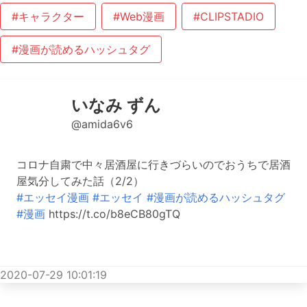
#キャラクター
#Web漫画
#CLIPSTADIO
#漫画が読めるハッシュタグ
いなみ ずん
@amida6v6
コロナ自粛で中々居酒屋に行きづらいのでおうちで居酒
屋気分してみた話（2/2）
#エッセイ漫画
#エッセイ
#漫画が読めるハッシュタグ
#漫画
https://t.co/b8eCB80gTQ
2020-07-29 10:01:19