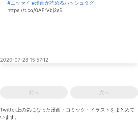
#エッセイ
#漫画が読めるハッシュタグ
https://t.co/0AFrVbj2sB
2020-07-28 15:57:12
前へ
次へ
Twitter上の気になった漫画・コミック・イラストをまとめて
います。