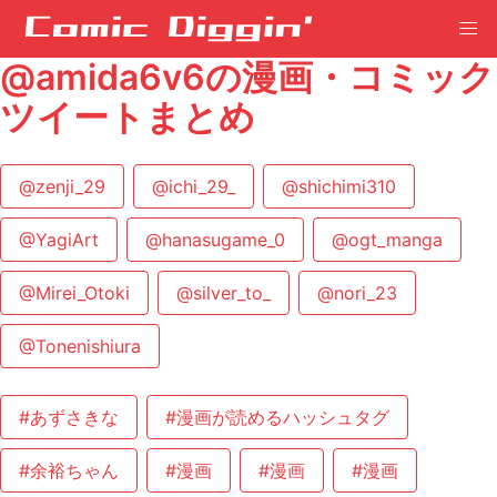
@amida6v6の漫画・コミック
ツイートまとめ
@zenji_29
@ichi_29_
@shichimi310
@YagiArt
@hanasugame_0
@ogt_manga
@Mirei_Otoki
@silver_to_
@nori_23
@Tonenishiura
#あずさきな
#漫画が読めるハッシュタグ
#余裕ちゃん
#漫画
#漫画
#漫画