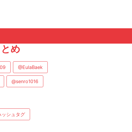
まとめ
09
@EulaBaek
@senro1016
ハッシュタグ