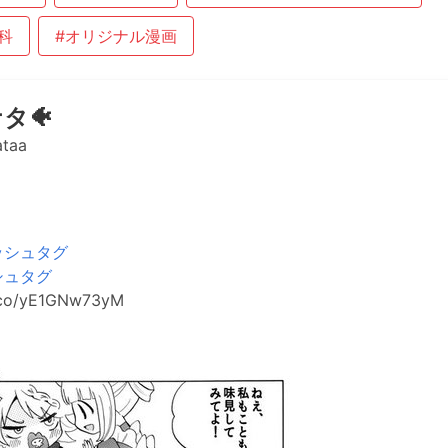
科
#オリジナル漫画
タ🐠
ataa
ッシュタグ
シュタグ
t.co/yE1GNw73yM