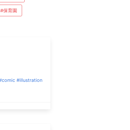
#保育園
#comic
#illustration