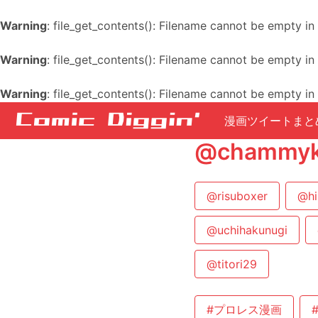
Warning
: file_get_contents(): Filename cannot be empty in
Warning
: file_get_contents(): Filename cannot be empty in
Warning
: file_get_contents(): Filename cannot be empty in
漫画ツイートまと
@chamm
@risuboxer
@hi
@uchihakunugi
@titori29
#プロレス漫画