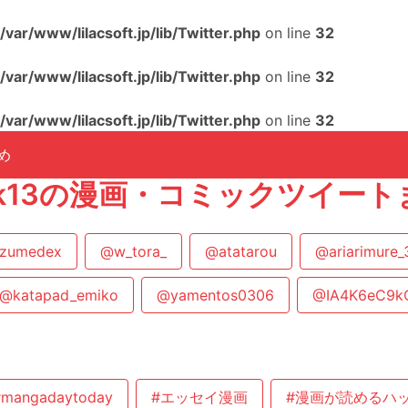
/var/www/lilacsoft.jp/lib/Twitter.php
on line
32
/var/www/lilacsoft.jp/lib/Twitter.php
on line
32
/var/www/lilacsoft.jp/lib/Twitter.php
on line
32
め
yk13の漫画・コミックツイー
zumedex
@w_tora_
@atatarou
@ariarimure_
@katapad_emiko
@yamentos0306
@IA4K6eC9k
#mangadaytoday
#エッセイ漫画
#漫画が読めるハ