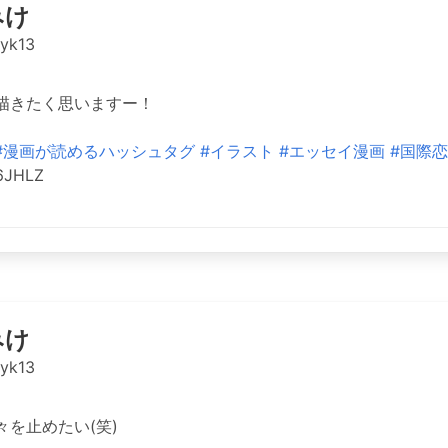
みけ
yk13
描きたく思いますー！
#漫画が読めるハッシュタグ
#イラスト
#エッセイ漫画
#国際
y6JHLZ
みけ
yk13
を止めたい(笑)