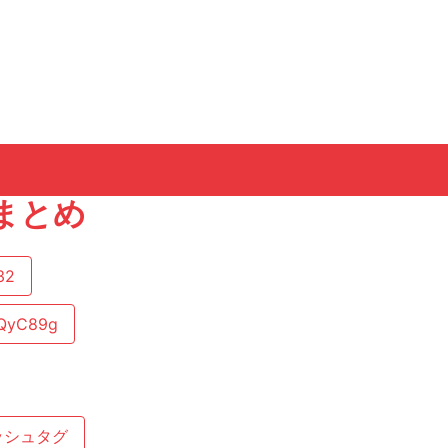
トまとめ
32
QyC89g
ッシュタグ