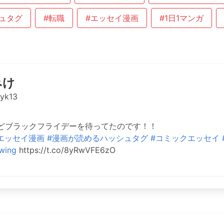
ュタグ
#転職
#エッセイ漫画
#1日1マンガ
みけ
yk13
どブラックフライデーを待ってたのです！！
エッセイ漫画
#漫画が読めるハッシュタグ
#コミックエッセイ
wing
https://t.co/8yRwVFE6zO