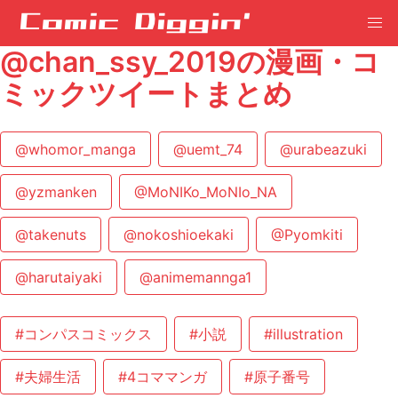
@chan_ssy_2019の漫画・コ
ミックツイートまとめ
@whomor_manga
@uemt_74
@urabeazuki
@yzmanken
@MoNIKo_MoNIo_NA
@takenuts
@nokoshioekaki
@Pyomkiti
@harutaiyaki
@animemannga1
#コンパスコミックス
#小説
#illustration
#夫婦生活
#4コママンガ
#原子番号