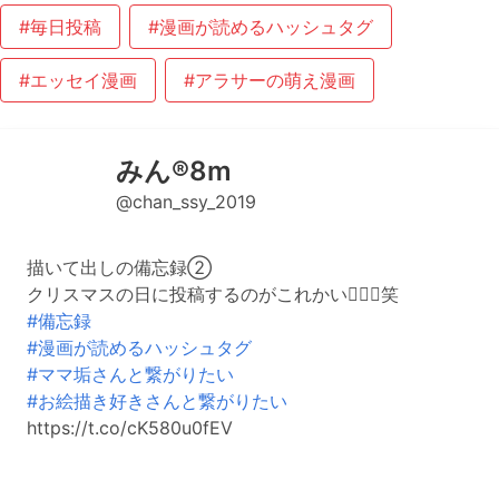
#毎日投稿
#漫画が読めるハッシュタグ
#エッセイ漫画
#アラサーの萌え漫画
みん®︎8m
@chan_ssy_2019
描いて出しの備忘録②
クリスマスの日に投稿するのがこれかい🤦🏻‍♀️笑
#備忘録
#漫画が読めるハッシュタグ
#ママ垢さんと繋がりたい
#お絵描き好きさんと繋がりたい
https://t.co/cK580u0fEV