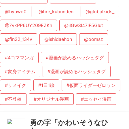
@hyuwo0
@fire_kubunden
@globalkids_
@7vkPP6UY209EZKh
@ilGw3I47lF5GIut
@fin22_134v
@ishidaehon
@oomsz
#4コママンガ
#漫画が読めるハッシュタグ
#変身アイテム
#漫画が読めるハッシュタグ
#リメイク
#1日1絵
#仮面ライダーゼロワン
#不登校
#オリジナル漫画
#エッセイ漫画
勇の字「かわいそうなひ