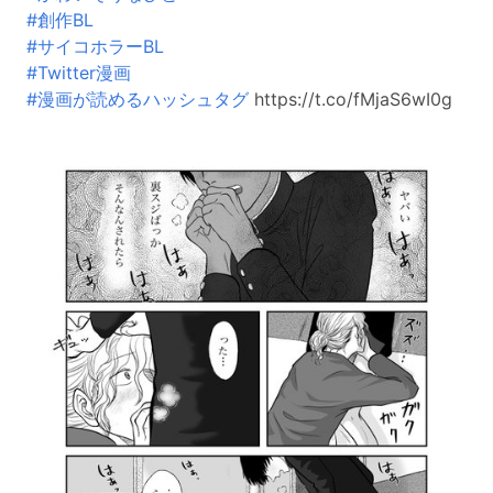
#創作BL
#サイコホラーBL
#Twitter漫画
#漫画が読めるハッシュタグ
https://t.co/fMjaS6wI0g