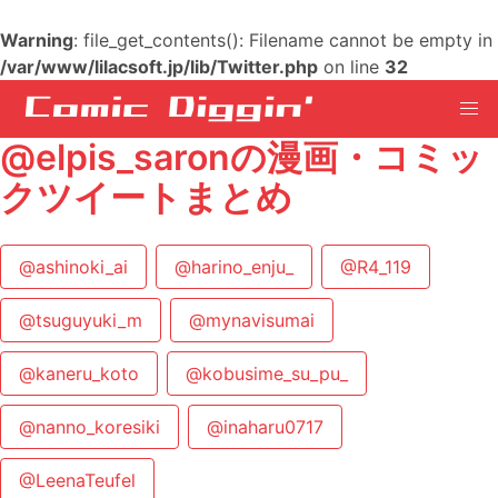
Warning
: file_get_contents(): Filename cannot be empty in
/var/www/lilacsoft.jp/lib/Twitter.php
on line
32
@elpis_saronの漫画・コミッ
クツイートまとめ
@ashinoki_ai
@harino_enju_
@R4_119
@tsuguyuki_m
@mynavisumai
@kaneru_koto
@kobusime_su_pu_
@nanno_koresiki
@inaharu0717
@LeenaTeufel