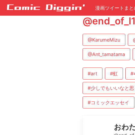
漫画ツイートまと
@end_o
@KarumeMizu
@Ant_tamatama
#art
#虹
#
#少しでもいいなと思
#コミックエッセイ
おわた