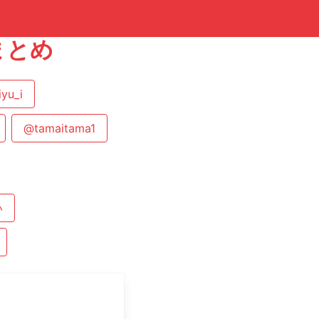
まとめ
yu_i
@tamaitama1
い