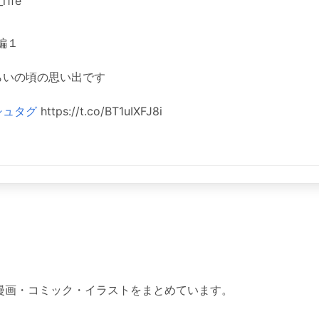
l1fe
編１
らいの頃の思い出です
シュタグ
https://t.co/BT1uIXFJ8i
った漫画・コミック・イラストをまとめています。