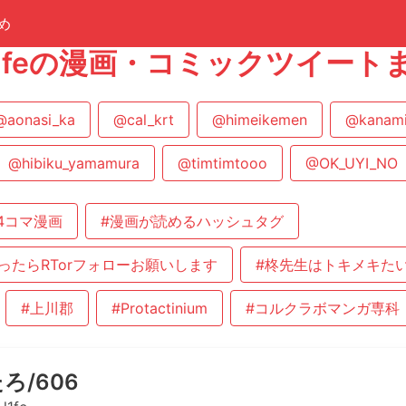
め
f_l1feの漫画・コミックツイート
@aonasi_ka
@cal_krt
@himeikemen
@kanami
@hibiku_yamamura
@timtimtooo
@OK_UYI_NO
4コマ漫画
#漫画が読めるハッシュタグ
ったらRTorフォローお願いします
#柊先生はトキメキた
#上川郡
#Protactinium
#コルクラボマンガ専科
ろ/606