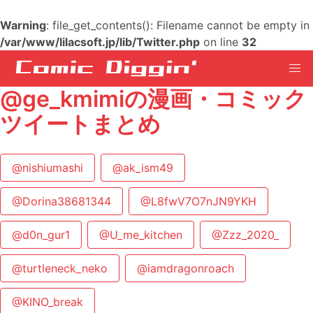
Warning
: file_get_contents(): Filename cannot be empty in
/var/www/lilacsoft.jp/lib/Twitter.php
on line
32
@ge_kmimiの漫画・コミック
ツイートまとめ
@nishiumashi
@ak_ism49
@Dorina38681344
@L8fwV7O7nJN9YKH
@d0n_gur1
@U_me_kitchen
@Zzz_2020_
@turtleneck_neko
@iamdragonroach
@KINO_break