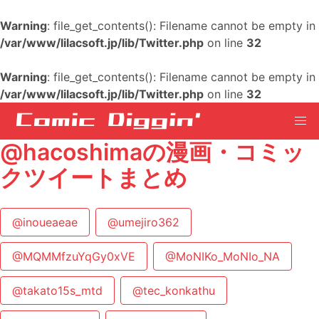
Warning
: file_get_contents(): Filename cannot be empty in
/var/www/lilacsoft.jp/lib/Twitter.php
on line
32
Warning
: file_get_contents(): Filename cannot be empty in
/var/www/lilacsoft.jp/lib/Twitter.php
on line
32
@hacoshimaの漫画・コミッ
クツイートまとめ
@inoueaeae
@umejiro362
@MQMMfzuYqGy0xVE
@MoNIKo_MoNIo_NA
@takato15s_mtd
@tec_konkathu