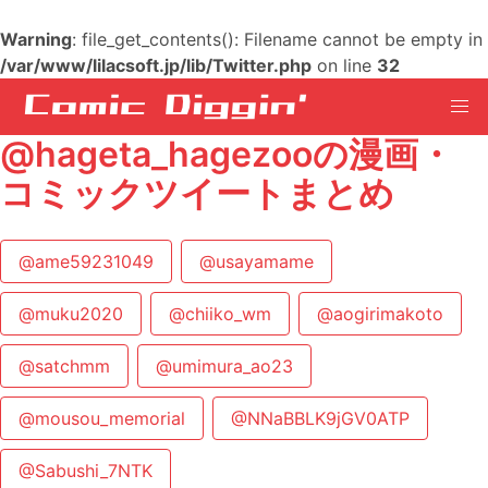
Warning
: file_get_contents(): Filename cannot be empty in
/var/www/lilacsoft.jp/lib/Twitter.php
on line
32
@hageta_hagezooの漫画・
コミックツイートまとめ
@ame59231049
@usayamame
@muku2020
@chiiko_wm
@aogirimakoto
@satchmm
@umimura_ao23
@mousou_memorial
@NNaBBLK9jGV0ATP
@Sabushi_7NTK