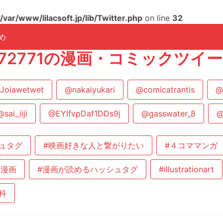
/var/www/lilacsoft.jp/lib/Twitter.php
on line
32
め
7672771の漫画・コミックツイ
Joiawetwet
@nakaiyukari
@comicatrantis
@
@sai_iiji
@EYIfvpDaf1DDs9j
@gasswater_8
@
ュタグ
#映画好きな人と繋がりたい
#４コママンガ
作漫画
#漫画が読めるハッシュタグ
#illustrationart
科