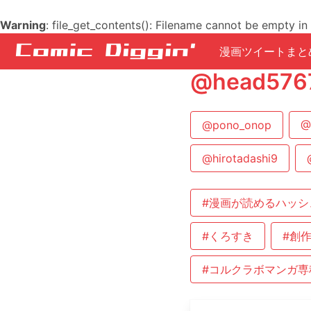
Warning
: file_get_contents(): Filename cannot be empty in
漫画ツイートまと
@head5
@pono_onop
@
@hirotadashi9
#漫画が読めるハッシ
#くろすき
#創
#コルクラボマンガ専