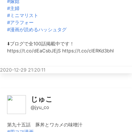
#嫁姑
#主婦
#ミニマリスト
#アラフォー
#漫画が読めるハッシュタグ
⬇️ブログで全100話掲載中です！
https://t.co/dEaCsbJEjS https://t.co/clERKd3bhI
2020-12-29 21:20:11
じゅこ
@jyu_co
第九十五話 豚丼とワカメの味噌汁
#四コマ漫画