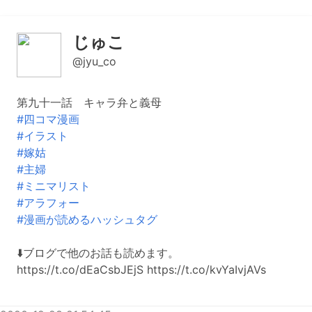
じゅこ
@jyu_co
第九十一話 キャラ弁と義母
#四コマ漫画
#イラスト
#嫁姑
#主婦
#ミニマリスト
#アラフォー
#漫画が読めるハッシュタグ
⬇️ブログで他のお話も読めます。
https://t.co/dEaCsbJEjS https://t.co/kvYaIvjAVs