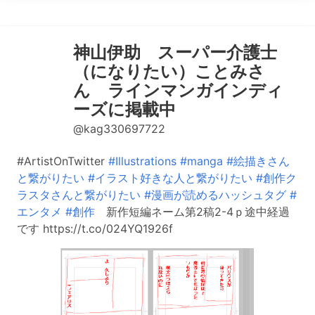
神山伊助 スーパー介護士
（になりたい）ことみさ
ん ラインマンガインディ
ーズに掲載中
@kag330697722
#ArtistOnTwitter
#Illustrations
#manga
#絵描きさん
と繋がりたい
#イラスト好きな人と繋がりたい
#創作ク
ラスタさんと繋がりたい
#漫画が読めるハッシュタグ
#
エンタメ
#創作
新作短編ネーム第2稿2-4ｐ途中経過
です https://t.co/024YQ1926f