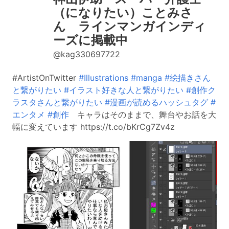
（になりたい）ことみさ
ん ラインマンガインディ
ーズに掲載中
@kag330697722
#ArtistOnTwitter
#Illustrations
#manga
#絵描きさん
と繋がりたい
#イラスト好きな人と繋がりたい
#創作ク
ラスタさんと繋がりたい
#漫画が読めるハッシュタグ
#
エンタメ
#創作
キャラはそのままで、舞台やお話を大
幅に変えています https://t.co/bKrCg7Zv4z