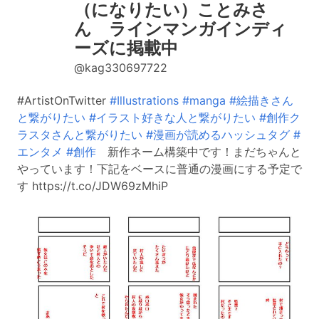
（になりたい）ことみさ
ん ラインマンガインディ
ーズに掲載中
@kag330697722
#ArtistOnTwitter
#Illustrations
#manga
#絵描きさん
と繋がりたい
#イラスト好きな人と繋がりたい
#創作ク
ラスタさんと繋がりたい
#漫画が読めるハッシュタグ
#
エンタメ
#創作
新作ネーム構築中です！まだちゃんと
やっています！下記をベースに普通の漫画にする予定で
す https://t.co/JDW69zMhiP