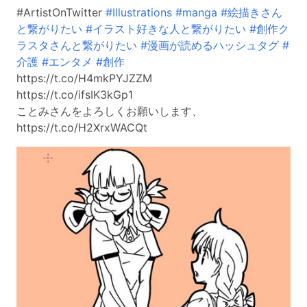
#ArtistOnTwitter
#Illustrations
#manga
#絵描きさん
と繋がりたい
#イラスト好きな人と繋がりたい
#創作ク
ラスタさんと繋がりたい
#漫画が読めるハッシュタグ
#
介護
#エンタメ
#創作
https://t.co/H4mkPYJZZM
https://t.co/ifsIK3kGp1
ことみさんをよろしくお願いします、
https://t.co/H2XrxWACQt