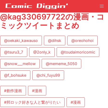
@kag330697722の漫画・コ
ミックツイートまとめ
@oekaki_kawauso
@dihsk
@oreohohoi
@tsuru3_7
@2only_k
@toudaimoricomic
@snow___mellow
@mememe_5050
@f_bohsuke
@chi_fuyu99
#創作漫画
#漫画
#邦ロック好きな人と繋がりたい
#漫画