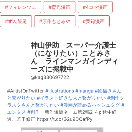
#フィレンツェ
#育児漫画
#4コマ漫画
#ずん飯尾
#原作もとみや
#実録漫画
神山伊助 スーパー介護士
（になりたい）ことみさ
ん ラインマンガインディ
ーズに掲載中
@kag330697722
#ArtistOnTwitter
#Illustrations
#manga
#絵描きさん
と繋がりたい
#イラスト好きな人と繋がりたい
#創作ク
ラスタさんと繋がりたい
#漫画が読めるハッシュタグ
#
エンタメ
#創作
新作短編ネーム第2稿2-4ｐ途中経
過、若干修正 https://t.co/G2u9DQefPy