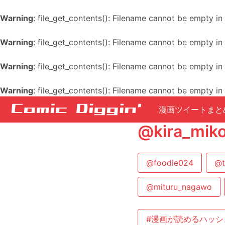
Warning
: file_get_contents(): Filename cannot be empty in
Warning
: file_get_contents(): Filename cannot be empty in
Warning
: file_get_contents(): Filename cannot be empty in
Warning
: file_get_contents(): Filename cannot be empty in
漫画ツイートまと
@kira_
@foodie024
@t
@mituru_nagawo
#漫画が読めるハッシ