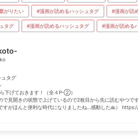
繋がりたい
#漫画が読めるハッシュタグ
#漫画が読
ュタグ
#漫画が読めるハッシュタグ
#漫画が読める
oto-
ko
シュタグ
ル
にぶら下げておきます！（全４P-②）
ので見開きの状態で上げているので2枚目から先に読むやつで
ほんと便利な時代になりましたね…感動した🙏） https://t.co