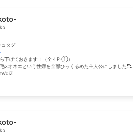
oto-
ko
シュタグ
ル
にぶら下げておきます！（全４P-①）
ン毛×オネエという性癖を全部ひっくるめた主人公にしました🥰
UmVqiZ
oto-
ko