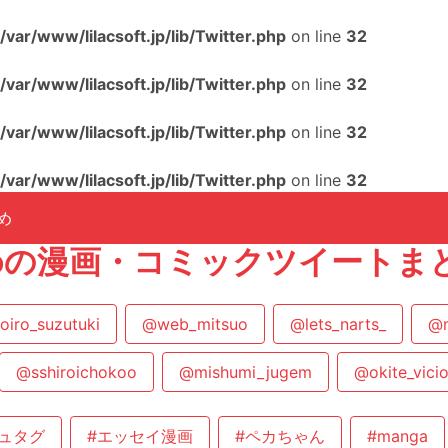
/var/www/lilacsoft.jp/lib/Twitter.php
on line
32
/var/www/lilacsoft.jp/lib/Twitter.php
on line
32
/var/www/lilacsoft.jp/lib/Twitter.php
on line
32
/var/www/lilacsoft.jp/lib/Twitter.php
on line
32
め
mikoの漫画・コミックツイートま
oiro_suzutuki
@web_mitsuo
@lets_narts_
@m
@sshiroichokoo
@mishumi_jugem
@okite_vici
ュタグ
#エッセイ漫画
#ペカちゃん
#manga