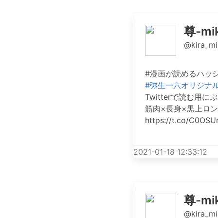
尊-mik
@kira_mi
#漫画が読めるハッ
#弥生一六オリジナ
Twitterで読む用
筋肉×長身×黒上ロ
https://t.co/C0OS
2021-01-18 12:33:12
尊-mik
@kira_mi