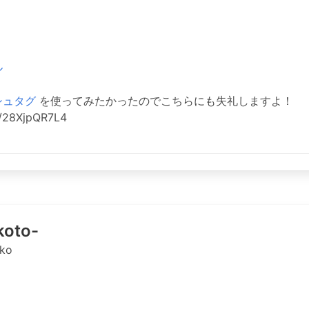
ル
シュタグ
を使ってみたかったのでこちらにも失礼しますよ！
o/28XjpQR7L4
oto-
ko