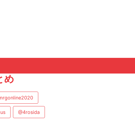
とめ
rgonline2020
ous
@4rosida