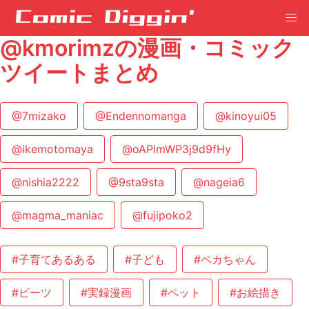
@kmorimzの漫画・コミック
ツイートまとめ
@7mizako
@Endennomanga
@kinoyui05
@ikemotomaya
@oAPlmWP3j9d9fHy
@nishia2222
@9sta9sta
@nageia6
@magma_maniac
@fujipoko2
#子育てあるある
#子ども
#ペカちゃん
#ビーツ
#実録漫画
#ペット
#お絵描き