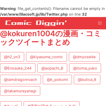
Warning
: file_get_contents(): Filename cannot be empty in
/var/www/lilacsoft.jp/lib/Twitter.php
on line
32
@kokuren1004の漫画・コミ
ックツイートまとめ
@h2_vn3
@kiyasume_comic
@dmyosshie
@Enosuke_244
@aopachi_8
@itoma_yuko
@iamdragonroach
@k_pokomi
@butica_8
@takamurayanagi