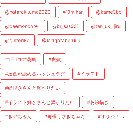
@hatarakkuma2020
@9mihan
@kame3bo
@daemoncore1
@br_sss921
@tan_uk_ijiru
@gintoriko
@Ichigotaberuuu
#1日1コマ漫画
#食費
#漫画が読めるハッシュタグ
#イラスト
#絵描きさんと繋がりたい
#イラスト好きさんと繋がりたい
#お絵描き
#きのちゃん
#角張うさぎちゃん
#オリジナル