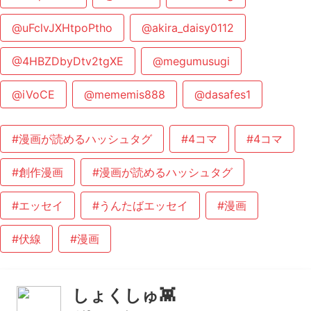
@uFclvJXHtpoPtho
@akira_daisy0112
@4HBZDbyDtv2tgXE
@megumusugi
@iVoCE
@mememis888
@dasafes1
#漫画が読めるハッシュタグ
#4コマ
#4コマ
#創作漫画
#漫画が読めるハッシュタグ
#エッセイ
#うんたばエッセイ
#漫画
#伏線
#漫画
しょくしゅ👾