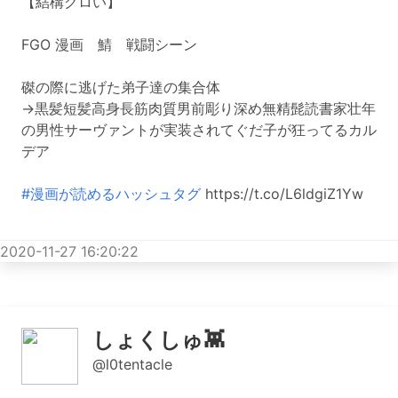
【結構グロい】
FGO 漫画 鯖 戦闘シーン
磔の際に逃げた弟子達の集合体
→黒髪短髪高身長筋肉質男前彫り深め無精髭読書家壮年
の男性サーヴァントが実装されてぐだ子が狂ってるカル
デア
#漫画が読めるハッシュタグ
https://t.co/L6ldgiZ1Yw
2020-11-27 16:20:22
しょくしゅ👾
@l0tentacle