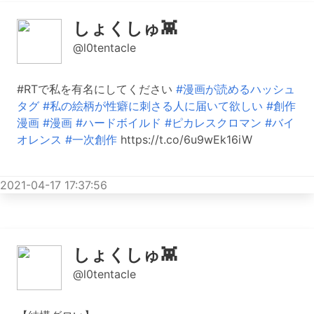
しょくしゅ👾
@l0tentacle
#RTで私を有名にしてください
#漫画が読めるハッシュ
タグ
#私の絵柄が性癖に刺さる人に届いて欲しい
#創作
漫画
#漫画
#ハードボイルド
#ピカレスクロマン
#バイ
オレンス
#一次創作
https://t.co/6u9wEk16iW
2021-04-17 17:37:56
しょくしゅ👾
@l0tentacle