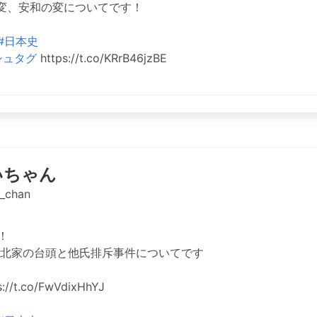
変、安和の変についてです！
#日本史
シュタグ
https://t.co/KRrB46jzBE
いちゃん
_chan
！
北家の台頭と他氏排斥事件についてです
/t.co/FwVdixHhYJ