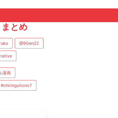
トまとめ
ruko
@9Gen22
rative
ル漫画
#chiringuitono7