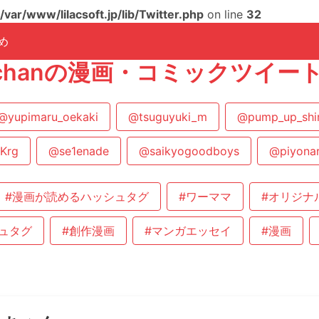
/var/www/lilacsoft.jp/lib/Twitter.php
on line
32
め
i_chanの漫画・コミックツイー
@yupimaru_oekaki
@tsuguyuki_m
@pump_up_shi
Krg
@se1enade
@saikyogoodboys
@piyonar
#漫画が読めるハッシュタグ
#ワーママ
#オリジナ
ュタグ
#創作漫画
#マンガエッセイ
#漫画