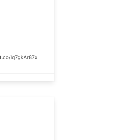
/t.co/lq7gkAr87x