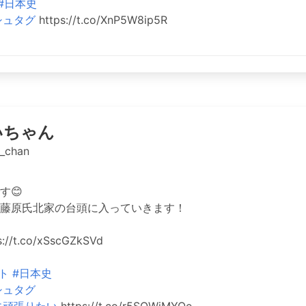
#日本史
シュタグ
https://t.co/XnP5W8ip5R
いちゃん
_chan
す😊
藤原氏北家の台頭に入っていきます！
//t.co/xSscGZkSVd
ト
#日本史
シュタグ