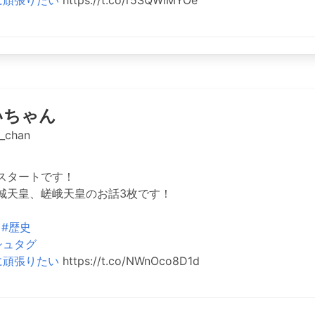
に頑張りたい
https://t.co/r5SQWiMYOe
いちゃん
_chan
スタートです！
城天皇、嵯峨天皇のお話3枚です！
#歴史
シュタグ
に頑張りたい
https://t.co/NWnOco8D1d