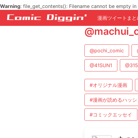
Warning
: file_get_contents(): Filename cannot be empty in
漫画ツイートまと
@machu
@pochi_comic
@41SUN1
@315
#オリジナル漫画
#漫画が読めるハッシ
#コミックエッセイ