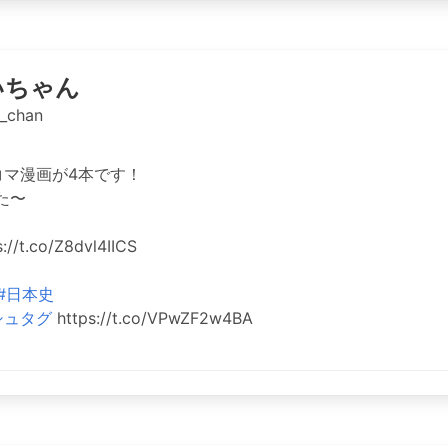
いちゃん
_chan
コマ漫画が4本です！
た〜
/t.co/Z8dvl4IICS
#日本史
シュタグ
https://t.co/VPwZF2w4BA