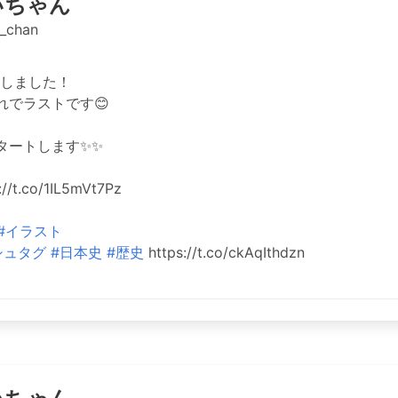
いちゃん
_chan
しました！
れでラストです😊
タートします✨✨
t.co/1IL5mVt7Pz
#イラスト
シュタグ
#日本史
#歴史
https://t.co/ckAqIthdzn