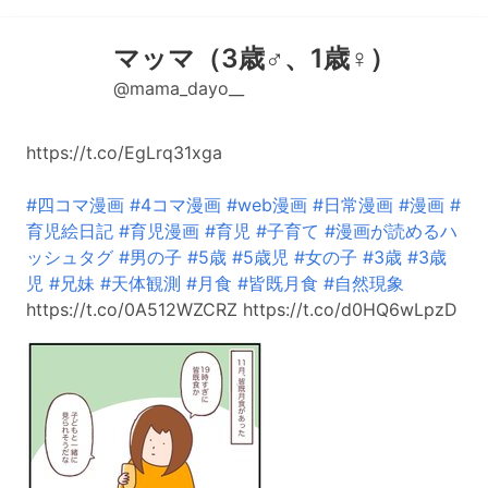
マッマ（3歳♂、1歳♀）
@mama_dayo__
https://t.co/EgLrq31xga
#四コマ漫画
#4コマ漫画
#web漫画
#日常漫画
#漫画
#
育児絵日記
#育児漫画
#育児
#子育て
#漫画が読めるハ
ッシュタグ
#男の子
#5歳
#5歳児
#女の子
#3歳
#3歳
児
#兄妹
#天体観測
#月食
#皆既月食
#自然現象
https://t.co/0A512WZCRZ https://t.co/d0HQ6wLpzD