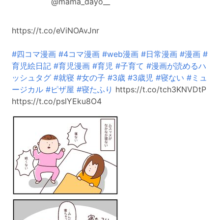
@mama_dayo__
https://t.co/eViNOAvJnr
#四コマ漫画
#4コマ漫画
#web漫画
#日常漫画
#漫画
#
育児絵日記
#育児漫画
#育児
#子育て
#漫画が読めるハ
ッシュタグ
#就寝
#女の子
#3歳
#3歳児
#寝ない
#ミュ
ージカル
#ピザ屋
#寝たふり
https://t.co/tch3KNVDtP
https://t.co/pslYEku8O4