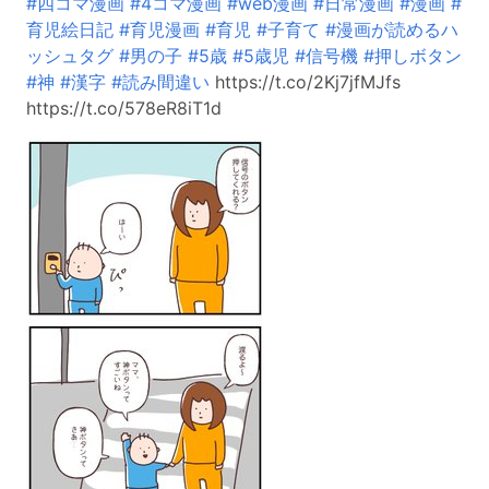
#四コマ漫画
#4コマ漫画
#web漫画
#日常漫画
#漫画
#
育児絵日記
#育児漫画
#育児
#子育て
#漫画が読めるハ
ッシュタグ
#男の子
#5歳
#5歳児
#信号機
#押しボタン
#神
#漢字
#読み間違い
https://t.co/2Kj7jfMJfs
https://t.co/578eR8iT1d