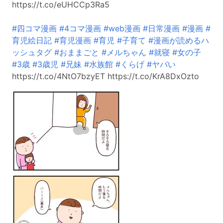
https://t.co/eUHCCp3Ra5
#四コマ漫画
#4コマ漫画
#web漫画
#日常漫画
#漫画
#
育児絵日記
#育児漫画
#育児
#子育て
#漫画が読めるハ
ッシュタグ
#おままごと
#メルちゃん
#就寝
#女の子
#3歳
#3歳児
#兄妹
#水族館
#くらげ
#ヤバい
https://t.co/4NtO7bzyET https://t.co/KrA8DxOzto