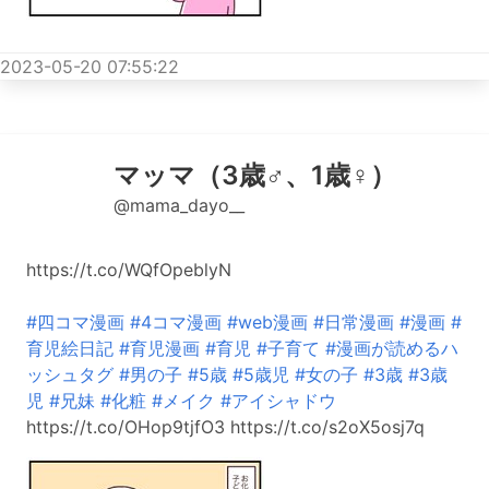
2023-05-20 07:55:22
マッマ（3歳♂、1歳♀）
@mama_dayo__
https://t.co/WQfOpeblyN
#四コマ漫画
#4コマ漫画
#web漫画
#日常漫画
#漫画
#
育児絵日記
#育児漫画
#育児
#子育て
#漫画が読めるハ
ッシュタグ
#男の子
#5歳
#5歳児
#女の子
#3歳
#3歳
児
#兄妹
#化粧
#メイク
#アイシャドウ
https://t.co/OHop9tjfO3 https://t.co/s2oX5osj7q