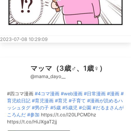
2023-07-08 10:29:09
マッマ（3歳♂、1歳♀）
@mama_dayo__
#四コマ漫画
#4コマ漫画
#web漫画
#日常漫画
#漫画
#
育児絵日記
#育児漫画
#育児
#子育て
#漫画が読めるハ
ッシュタグ
#男の子
#5歳
#5歳児
#公園
#だるまさんが
ころんだ
#参加
https://t.co/I20LPCMDhz
https://t.co/HiJXgaT2jj