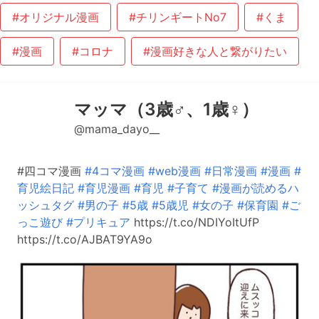
#オリジナル漫画
#チリンギートNo7
#くま
#漫画
#コロナ
#漫画好きな人と繋がりたい
マッマ（3歳♂、1歳♀）
@mama_dayo__
#四コマ漫画
#4コマ漫画
#web漫画
#日常漫画
#漫画
#
育児絵日記
#育児漫画
#育児
#子育て
#漫画が読めるハ
ッシュタグ
#男の子
#5歳
#5歳児
#女の子
#保育園
#ご
っこ遊び
#プリキュア
https://t.co/NDIYoItUfP
https://t.co/AJBAT9YA9o