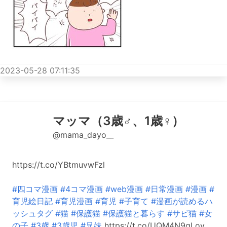
2023-05-28 07:11:35
マッマ（3歳♂、1歳♀）
@mama_dayo__
https://t.co/YBtmuvwFzl
#四コマ漫画
#4コマ漫画
#web漫画
#日常漫画
#漫画
#
育児絵日記
#育児漫画
#育児
#子育て
#漫画が読めるハ
ッシュタグ
#猫
#保護猫
#保護猫と暮らす
#サビ猫
#女
の子
#3歳
#3歳児
#兄妹
https://t.co/UQM4N9gLoy