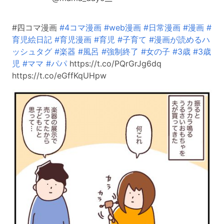
#四コマ漫画
#4コマ漫画
#web漫画
#日常漫画
#漫画
#
育児絵日記
#育児漫画
#育児
#子育て
#漫画が読めるハ
ッシュタグ
#楽器
#風呂
#強制終了
#女の子
#3歳
#3歳
児
#ママ
#パパ
https://t.co/PQrGrJg6dq
https://t.co/eGffKqUHpw