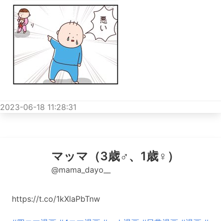
2023-06-18 11:28:31
マッマ（3歳♂、1歳♀）
@mama_dayo__
https://t.co/1kXlaPbTnw