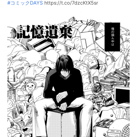
#コミックDAYS
https://t.co/7dzcKtX5sr