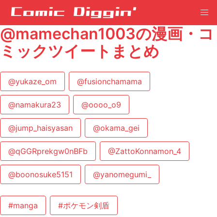
@mamechan1003の漫画・コ
ミックツイートまとめ
@yukaze_om
@fusionchamama
@namakura23
@oooo_o9
@jump_haisyasan
@okama_gei
@qGGRprekgw0nBFb
@ZattoKonnamon_4
@boonosuke5151
@yanomegumi_
#manga
#ポケモン剣盾