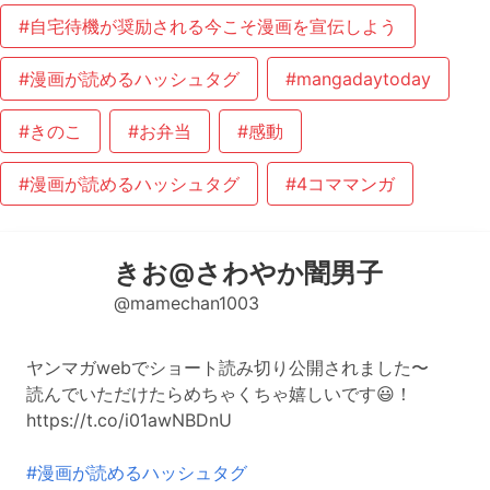
#自宅待機が奨励される今こそ漫画を宣伝しよう
#漫画が読めるハッシュタグ
#mangadaytoday
#きのこ
#お弁当
#感動
#漫画が読めるハッシュタグ
#4コママンガ
きお@さわやか闇男子
@mamechan1003
ヤンマガwebでショート読み切り公開されました〜
読んでいただけたらめちゃくちゃ嬉しいです😃！
https://t.co/i01awNBDnU
#漫画が読めるハッシュタグ