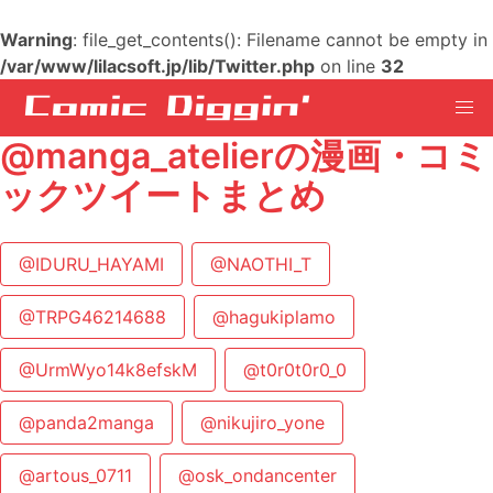
Warning
: file_get_contents(): Filename cannot be empty in
/var/www/lilacsoft.jp/lib/Twitter.php
on line
32
@manga_atelierの漫画・コミ
ックツイートまとめ
@IDURU_HAYAMI
@NAOTHI_T
@TRPG46214688
@hagukiplamo
@UrmWyo14k8efskM
@t0r0t0r0_0
@panda2manga
@nikujiro_yone
@artous_0711
@osk_ondancenter