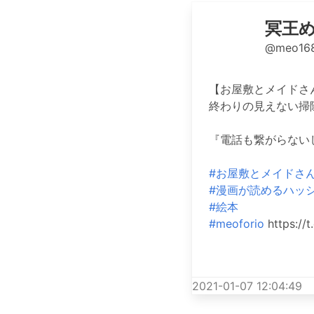
冥王めお 
@meo16
【お屋敷とメイドさ
終わりの見えない掃
『電話も繋がらない
#お屋敷とメイドさ
#漫画が読めるハッ
#絵本
#meoforio
https://
2021-01-07 12:04:49