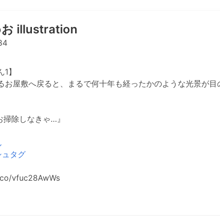
illustration
84
ん1】
るお屋敷へ戻ると、まるで何十年も経ったかのような光景が目
お掃除しなきゃ…』
ん
シュタグ
t.co/vfuc28AwWs