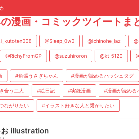
め
84の漫画・コミックツイートま
i_kutoten008
@Sleep_0w0
@ichinohe_laz
@
@RichyFromGP
@suzuhiroron
@kt_5120
@
画
#角張うさぎちゃん
#漫画が読めるハッシュタグ
き合う二人
#絵日記
#実録漫画
#漫画が読める
つながりたい
#イラスト好きな人と繋がりたい
illustration