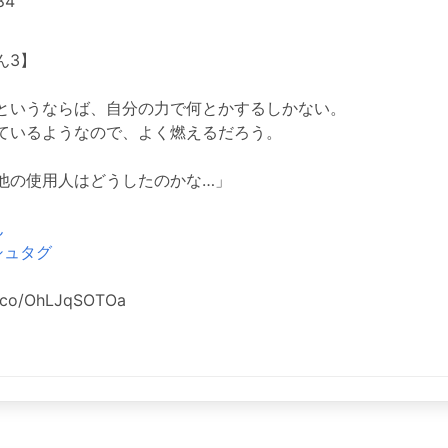
84
ん3】
というならば、自分の力で何とかするしかない。
ているようなので、よく燃えるだろう。
他の使用人はどうしたのかな…」
ん
シュタグ
t.co/OhLJqSOTOa