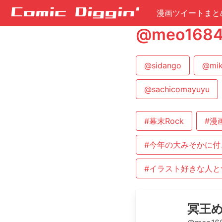
漫画ツイートまと
@meo16
@sidango
@mik
@sachicomayuyu
#幕末Rock
#漫
#今年の大みそかに付
#イラスト好きな人と
冥王めお 