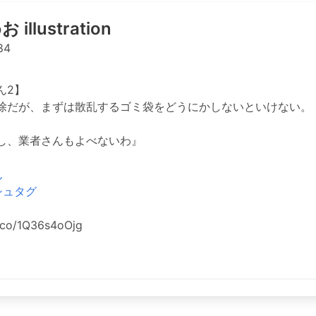
illustration
84
ん2】
除だが、まずは散乱するゴミ袋をどうにかしないといけない。
し、業者さんもよべないわ』
ん
シュタグ
t.co/1Q36s4oOjg