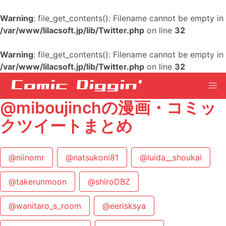
Warning
: file_get_contents(): Filename cannot be empty in
/var/www/lilacsoft.jp/lib/Twitter.php
on line
32
Warning
: file_get_contents(): Filename cannot be empty in
/var/www/lilacsoft.jp/lib/Twitter.php
on line
32
@miboujinchの漫画・コミッ
クツイートまとめ
@niinomr
@natsukoni81
@luida__shoukai
@takerunmoon
@shiroDBZ
@wanitaro_s_room
@eerisksya