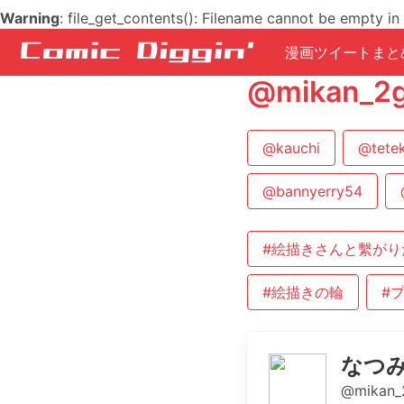
Warning
: file_get_contents(): Filename cannot be empty in
漫画ツイートまと
@mikan
@kauchi
@tetek
@bannyerry54
#絵描きさんと繫がり
#絵描きの輪
#
なつみ
@mikan_