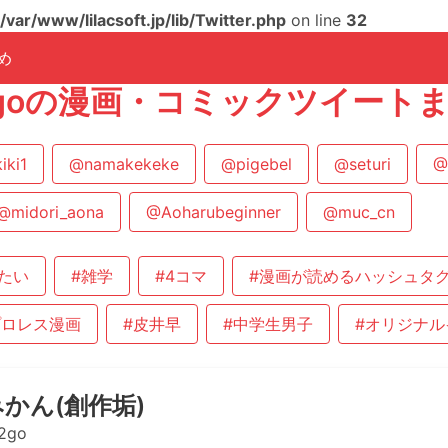
/var/www/lilacsoft.jp/lib/Twitter.php
on line
32
め
_2goの漫画・コミックツイート
iki1
@namakekeke
@pigebel
@seturi
@
@midori_aona
@Aoharubeginner
@muc_cn
たい
#雑学
#4コマ
#漫画が読めるハッシュタ
プロレス漫画
#皮井早
#中学生男子
#オリジナル
かん(創作垢)
2go