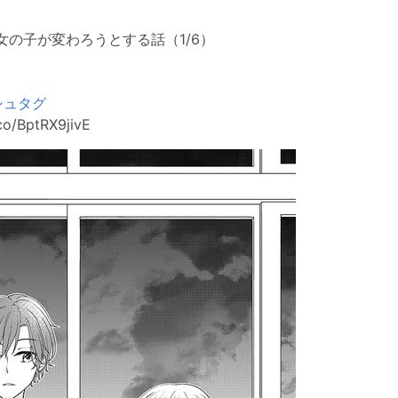
の子が変わろうとする話（1/6）
シュタグ
.co/BptRX9jivE