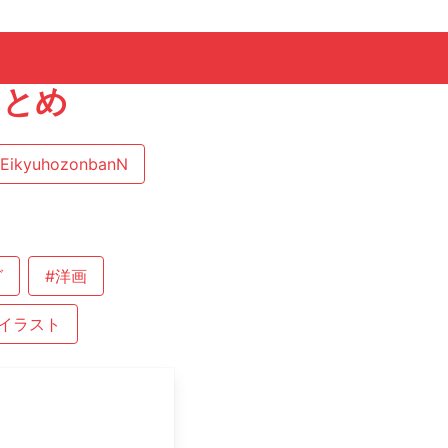
まとめ
EikyuhozonbanN
グ
#洋画
イラスト