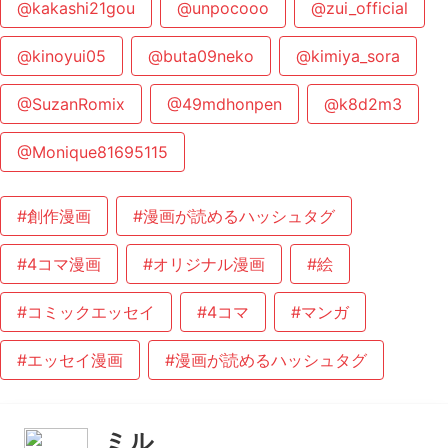
@kakashi21gou
@unpocooo
@zui_official
@kinoyui05
@buta09neko
@kimiya_sora
@SuzanRomix
@49mdhonpen
@k8d2m3
@Monique81695115
#創作漫画
#漫画が読めるハッシュタグ
#4コマ漫画
#オリジナル漫画
#絵
#コミックエッセイ
#4コマ
#マンガ
#エッセイ漫画
#漫画が読めるハッシュタグ
ミル