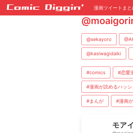
漫画ツイートまと
@moaig
@sekayoro
@A
@kasiwagidaiki
#comics
#恋愛
#漫画が読めるハッシ
#まんが
#漫画
モアイ