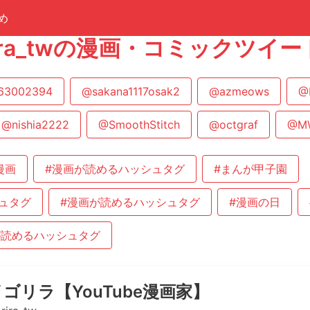
め
orira_twの漫画・コミックツイ
63002394
@sakana1117osak2
@azmeows
@
@nishia2222
@SmoothStitch
@octgraf
@MW
漫画
#漫画が読めるハッシュタグ
#まんが甲子園
ュタグ
#漫画が読めるハッシュタグ
#漫画の日
が読めるハッシュタグ
ゴリラ【YouTube漫画家】