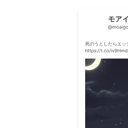
モアイ
@moaigor
死のうとしたらエッチ
https://t.co/iv9Hm