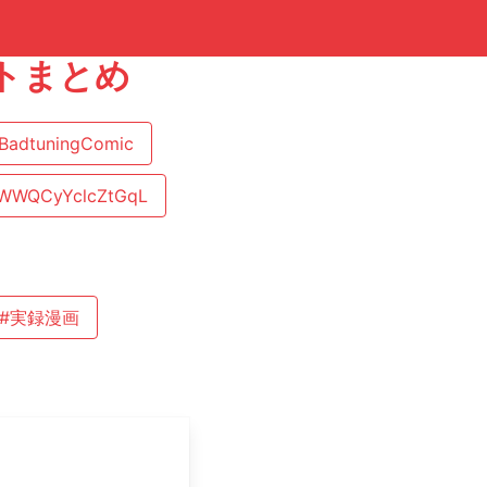
ートまとめ
BadtuningComic
WQCyYclcZtGqL
#実録漫画