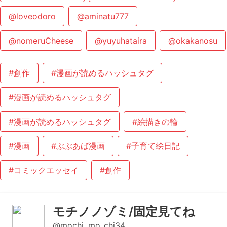
@loveodoro
@aminatu777
@nomeruCheese
@yuyuhataira
@okakanosu
#創作
#漫画が読めるハッシュタグ
#漫画が読めるハッシュタグ
#漫画が読めるハッシュタグ
#絵描きの輪
#漫画
#ぶぶあば漫画
#子育て絵日記
#コミックエッセイ
#創作
モチノノゾミ/固定見てね
@mochi_mo_chi34