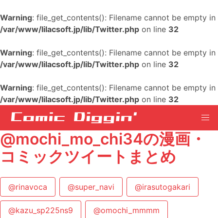
Warning
: file_get_contents(): Filename cannot be empty in
/var/www/lilacsoft.jp/lib/Twitter.php
on line
32
Warning
: file_get_contents(): Filename cannot be empty in
/var/www/lilacsoft.jp/lib/Twitter.php
on line
32
Warning
: file_get_contents(): Filename cannot be empty in
/var/www/lilacsoft.jp/lib/Twitter.php
on line
32
@mochi_mo_chi34の漫画・
コミックツイートまとめ
@rinavoca
@super_navi
@irasutogakari
@kazu_sp225ns9
@omochi_mmmm