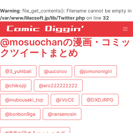
Warning
: file_get_contents(): Filename cannot be empty in
/var/www/lilacsoft.jp/lib/Twitter.php
on line
32
@mosuochanの漫画・コミッ
クツイートまとめ
@3_yuhibali
@uucoroo
@jomononigiri
@chikojiji
@ero222222222
@inubousaki_tvp
@iVoCE
@DXDJRPG
@bonbon9ga
@ransenosin