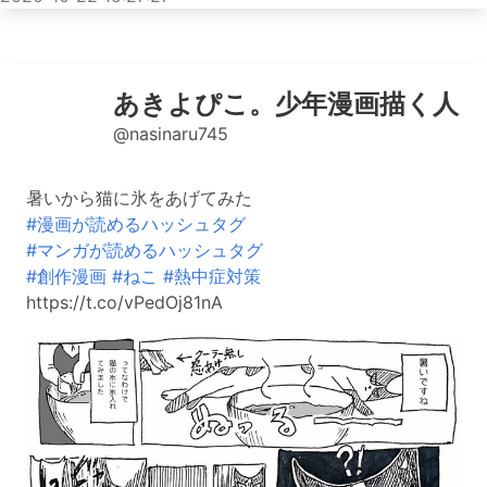
あきよぴこ。少年漫画描く人
@nasinaru745
暑いから猫に氷をあげてみた
#漫画が読めるハッシュタグ
#マンガが読めるハッシュタグ
#創作漫画
#ねこ
#熱中症対策
https://t.co/vPedOj81nA