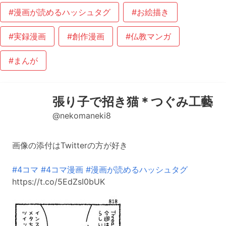
#漫画が読めるハッシュタグ
#お絵描き
#実録漫画
#創作漫画
#仏教マンガ
#まんが
張り子で招き猫＊つぐみ工藝
@nekomaneki8
画像の添付はTwitterの方が好き
#4コマ
#4コマ漫画
#漫画が読めるハッシュタグ
https://t.co/5EdZsI0bUK