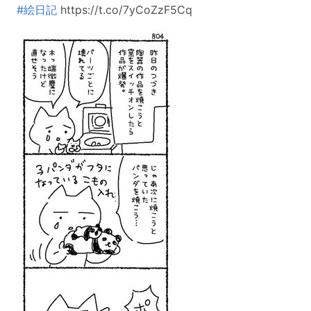
#絵日記
https://t.co/7yCoZzF5Cq