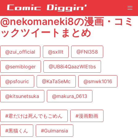
@nekomaneki8の漫画・コミ
ックツイートまとめ
@zui_official
@sxlllt
@FNI358
@semibloger
@UB8i4QaazWIEtbs
@psfouric
@KaTaSeMc
@smwk1016
@kitsunetsuka
@makura_0613
#君だけは死んでもごめん
#漫画動画
#黒猫くん
#Gulmansia