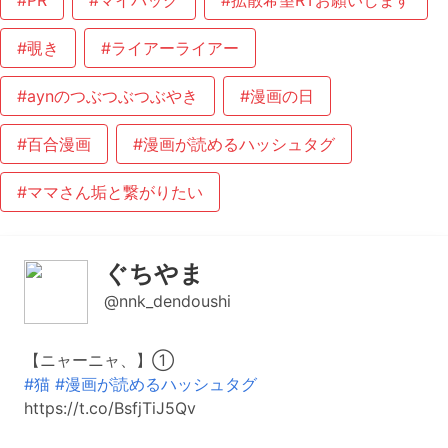
#PR
#マイバッグ
#拡散希望RTお願いします
#覗き
#ライアーライアー
#aynのつぶつぶつぶやき
#漫画の日
#百合漫画
#漫画が読めるハッシュタグ
#ママさん垢と繋がりたい
ぐちやま
@nnk_dendoushi
【ニャーニャ、】①
#猫
#漫画が読めるハッシュタグ
https://t.co/BsfjTiJ5Qv