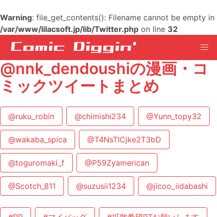
Warning
: file_get_contents(): Filename cannot be empty in
/var/www/lilacsoft.jp/lib/Twitter.php
on line
32
@nnk_dendoushiの漫画・コ
ミックツイートまとめ
@ruku_robin
@chimishi234
@Yunn_topy32
@wakaba_spica
@T4NsTICjke2T3bD
@toguromaki_f
@P59Zyamerican
@Scotch_811
@suzusii1234
@jicoo_iidabashi