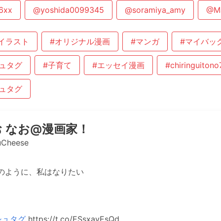
6xx
@yoshida0099345
@soramiya_amy
@M
イラスト
#オリジナル漫画
#マンガ
#マイバッ
ュタグ
#子育て
#エッセイ漫画
#chiringuitono
ュタグ
 なお@漫画家！
Cheese
のように、私はなりたい
シュタグ
https://t.co/ESsxayEsQd