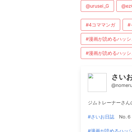
@urusei_G
@ez
#4コママンガ
#
#漫画が読めるハッシ
#漫画が読めるハッシ
さいお
@nomeru
ジムトレーナーさん
#さいお日誌
No.６
#漫画が読めるハッ