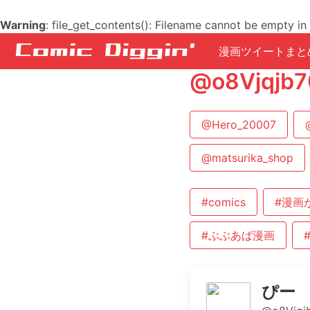
Warning
: file_get_contents(): Filename cannot be empty in
漫画ツイートまと
@o8Vjq
@Hero_20007
@matsurika_shop
#comics
#漫画
#ぶぶあば漫画
ぴー