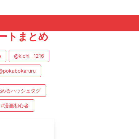
ツイートまとめ
a
@kichi__1216
@pokabokaruru
読めるハッシュタグ
#漫画初心者