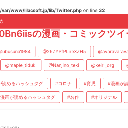
/var/www/lilacsoft.jp/lib/Twitter.php
on line
32
め
jb70Bn6iisの漫画・コミック
@ubusuna1984
@26ZYPfPLireXZH5
@avaravarav
@maple_tiduki
@Nanjino_teki
@keiri_org
が読めるハッシュタグ
#コロナ
#育児
#漫画が
#漫画が読めるハッシュタグ
#名作
#オリジナル