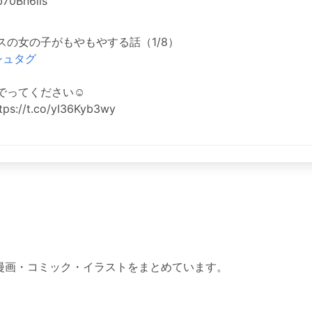
70Bn6iis
スの女の子がもやもやする話（1/8）
シュタグ
でってください☺️
://t.co/yI36Kyb3wy
った漫画・コミック・イラストをまとめています。