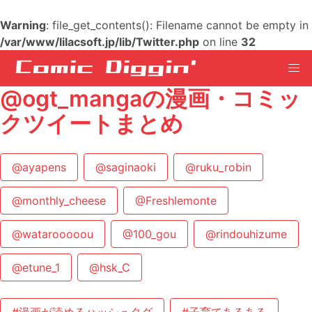
Warning
: file_get_contents(): Filename cannot be empty in
/var/www/lilacsoft.jp/lib/Twitter.php
on line
32
@ogt_mangaの漫画・コミッ
クツイートまとめ
@ayapens
@saginaoki
@ruku_robin
@monthly_cheese
@Freshlemonte
@watarooooou
@100_gou
@rindouhizume
@etune_1
@hsk_C