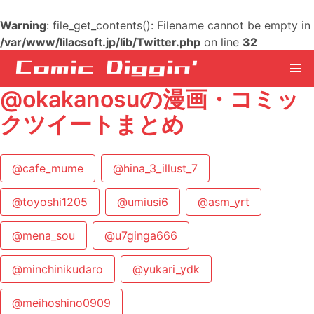
Warning
: file_get_contents(): Filename cannot be empty in
/var/www/lilacsoft.jp/lib/Twitter.php
on line
32
@okakanosuの漫画・コミッ
クツイートまとめ
@cafe_mume
@hina_3_illust_7
@toyoshi1205
@umiusi6
@asm_yrt
@mena_sou
@u7ginga666
@minchinikudaro
@yukari_ydk
@meihoshino0909