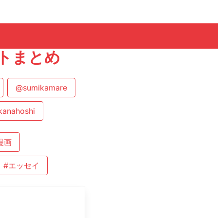
ートまとめ
@sumikamare
kanahoshi
漫画
#エッセイ