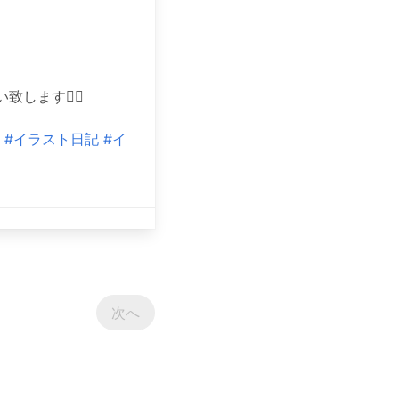
ます🙇‍♀️
#イラスト日記
#イ
次へ