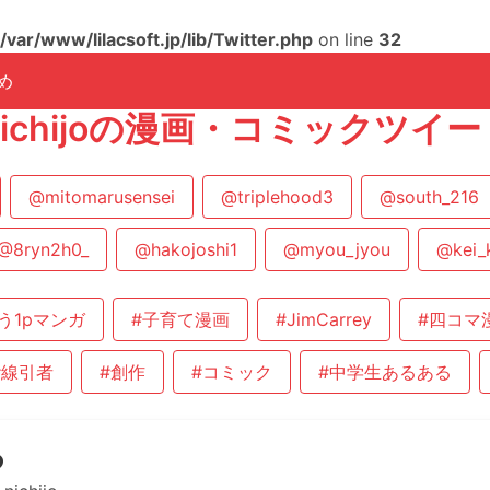
/var/www/lilacsoft.jp/lib/Twitter.php
on line
32
め
_nichijoの漫画・コミックツイ
@mitomarusensei
@triplehood3
@south_216
@8ryn2h0_
@hakojoshi1
@myou_jyou
@kei_
う1pマンガ
#子育て漫画
#JimCarrey
#四コマ
#線引者
#創作
#コミック
#中学生あるある
つ