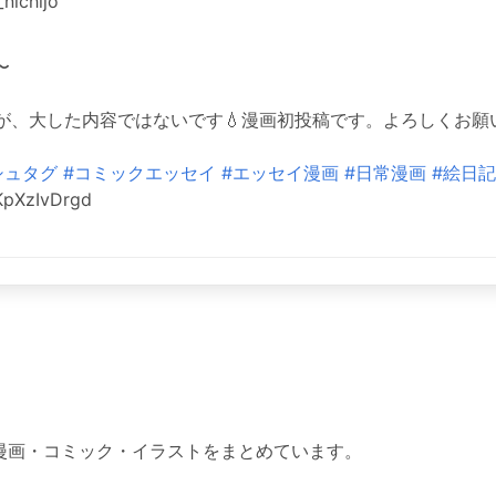
nichijo
〜
、大した内容ではないです💧漫画初投稿です。よろしくお願い致し
シュタグ
#コミックエッセイ
#エッセイ漫画
#日常漫画
#絵日記
/KpXzIvDrgd
った漫画・コミック・イラストをまとめています。