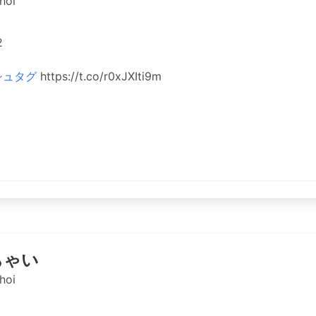
hoi
2
シュタグ
https://t.co/r0xJXIti9m
ちゃい
hoi