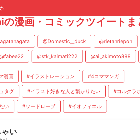
め
ohoiの漫画・コミックツイート
agatanagata
@Domestic__duck
@rietanriepon
@fabee22
@stk_kaimati222
@ai_akimoto888
コマ漫画
#イラストレーション
#4コママンガ
ュタグ
#イラスト好きな人と繋がりたい
#コルクラ
たい
#ワードローブ
#イオフィエル
ちゃい