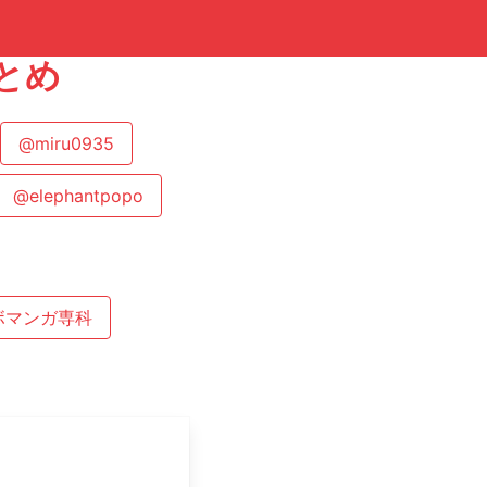
まとめ
@miru0935
@elephantpopo
ボマンガ専科