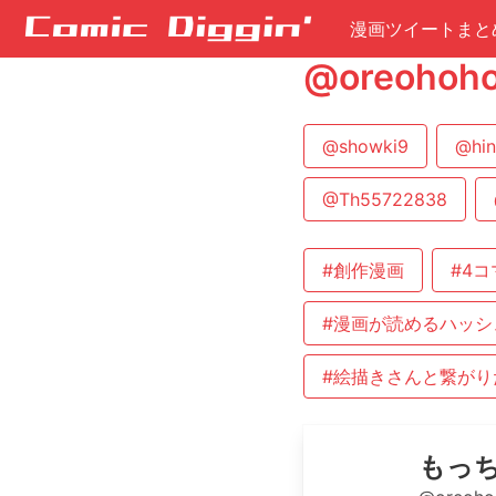
漫画ツイートまと
@oreoh
@showki9
@hin
@Th55722838
#創作漫画
#4
#漫画が読めるハッシ
#絵描きさんと繋がり
もっ