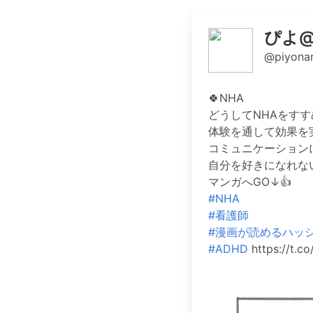
ぴよ
@piyonar
🍀NHA
どうしてNHAをす
体験を通して効果を
コミュニケーション
自分を好きになれな
マンガへGO↓👍️
#NHA
#看護師
#漫画が読めるハッ
#ADHD
https://t.c