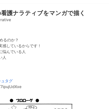
@看護ナラティブをマンガで描く
rative
すめるのか？
実感しているからです！
に悩んでいる人
い人
シュタグ
o/7ipujUdXxe