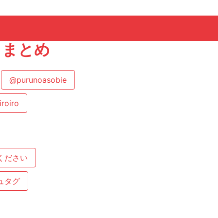
ートまとめ
@purunoasobie
roiro
ください
ュタグ