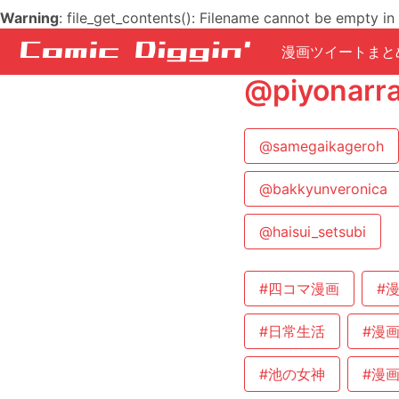
Warning
: file_get_contents(): Filename cannot be empty in
漫画ツイートまと
@piyon
@samegaikageroh
@bakkyunveronica
@haisui_setsubi
#四コマ漫画
#
#日常生活
#漫
#池の女神
#漫