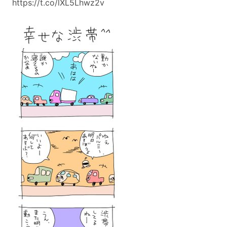
https://t.co/lXL5Lhwz2v