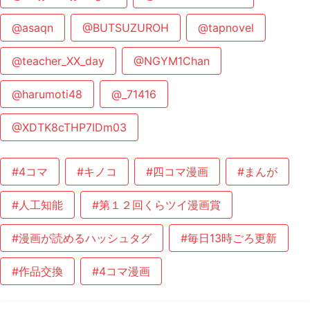
@asaqn
@BUTSUZUROH
@tapnovel
@teacher_XX_day
@NGYM1Chan
@harumoti48
@_71416
@XDTK8cTHP7IDm03
#4コマ
#キノコ
#四コマ漫画
#まんが
#人工知能
#第１２回くらツイ漫画賞
#漫画が読めるハッシュタグ
#毎日13時ごろ更新
#作品交換
#4コマ漫画