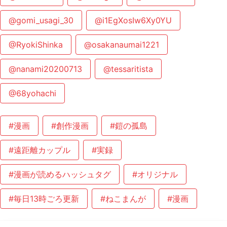
@gomi_usagi_30
@i1EgXosIw6Xy0YU
@RyokiShinka
@osakanaumai1221
@nanami20200713
@tessaritista
@68yohachi
#漫画
#創作漫画
#鎧の孤島
#遠距離カップル
#実録
#漫画が読めるハッシュタグ
#オリジナル
#毎日13時ごろ更新
#ねこまんが
#漫画