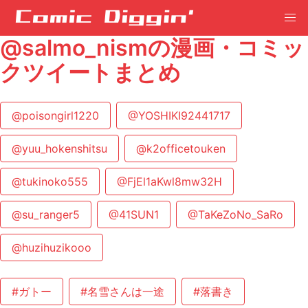
@salmo_nismの漫画・コミッ
クツイートまとめ
@poisongirl1220
@YOSHIKI92441717
@yuu_hokenshitsu
@k2officetouken
@tukinoko555
@FjEl1aKwl8mw32H
@su_ranger5
@41SUN1
@TaKeZoNo_SaRo
@huzihuzikooo
#ガトー
#名雪さんは一途
#落書き