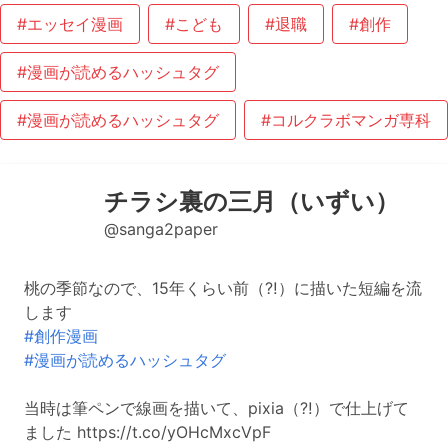
#エッセイ漫画
#こども
#退職
#創作
#漫画が読めるハッシュタグ
#漫画が読めるハッシュタグ
#コルクラボマンガ専科
チラシ裏の三月（いずい）
@sanga2paper
桃の季節なので、15年くらい前（⁈）に描いた短編を流
します
#創作漫画
#漫画が読めるハッシュタグ
当時は筆ペンで線画を描いて、pixia（⁈）で仕上げて
ました https://t.co/yOHcMxcVpF