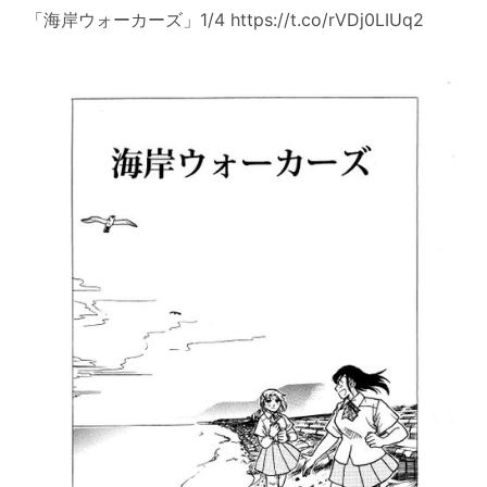
「海岸ウォーカーズ」1/4 https://t.co/rVDj0LIUq2