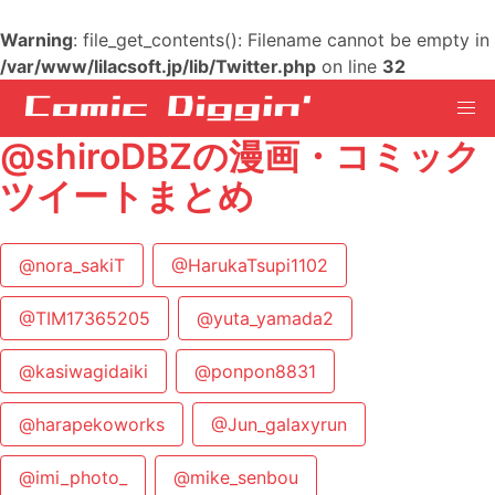
Warning
: file_get_contents(): Filename cannot be empty in
/var/www/lilacsoft.jp/lib/Twitter.php
on line
32
@shiroDBZの漫画・コミック
ツイートまとめ
@nora_sakiT
@HarukaTsupi1102
@TIM17365205
@yuta_yamada2
@kasiwagidaiki
@ponpon8831
@harapekoworks
@Jun_galaxyrun
@imi_photo_
@mike_senbou